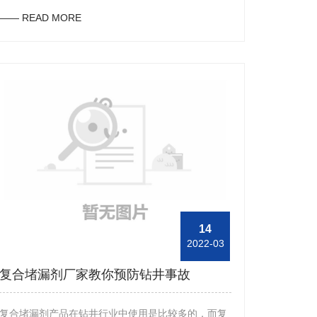
剂的工作人员带大家详细了解下复合堵漏剂产品。首
—— READ MORE
先，复合堵漏剂产品确实在钻井行业中使用较多，这
是因为使用该产品可以有效的进行堵漏工作，并且在
使用该产品的过程中会在其中混合一些颗粒物、片状
物以及纤维制品等，按照相应的比例混合后再使用。
其次，复合堵漏剂产品是一种无毒无害的环保物品，
同时，该产品也不会受到电解质的影响及污染，并且
使用该产品可以有效降低泥浆的滤失量，在此基础上
也不会改变泥浆的流变性能，此外还可以保持该产品
良好的耐温性能。另外，在使用复合堵漏剂产品的过
程中，我们要注意不能一次性搅拌过多的产品，否则
便会出现没有及时用完而造成产品的浪费，同时建议
14
2022-03
大家在使用该产品时要佩戴橡胶手套。此外，复合堵
漏剂产品在不使用时，要将其放置在干燥且通风的地
复合堵漏剂厂家教你预防钻井事故
方，从而避免出现该产品因受潮而无法使用的现象。
复合堵漏剂产品在钻井行业中使用是比较多的，而复