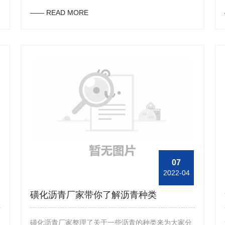
化剂的作用下生产出的产品。下面，为了加深大家对
—— READ MORE
该产品的认识，东方油田助剂的工作人员整理了该产
品的用途来与大家分享下。首先，使用磺化沥青产品
时，将其吸附在页岩界面上便可有效预防页岩颗粒因
水化而出现坍塌的现象，并且可以将其覆盖在页岩界
面上，以此来改善泥饼的质量问题，同时，该产品还
可以起到填充或封堵裂缝的作用。其次，磺化沥青产
品具有润滑、防塌、抑制、堵漏以及减阻等多个功
能，因此在钻井行业中使用该产品是比较多的，同
时，使用该产品可以有效起到润滑减阻作用，从而可
以降低钻具的提升能力，并以此来预防或接触卡钻现
象。另外，在钻井行业中使用磺化沥青产品后，可以
07
2022-04
形成一种比较坚韧的泥饼，同时可以强化井壁，控制
出现高温失水现象，此外，在使用该产品的过程中也
磺化沥青厂家带你了解沥青种类
可与其它的泥浆搭配进行使用。
磺化沥青厂家整理了关于一些沥青的种类来为大家分