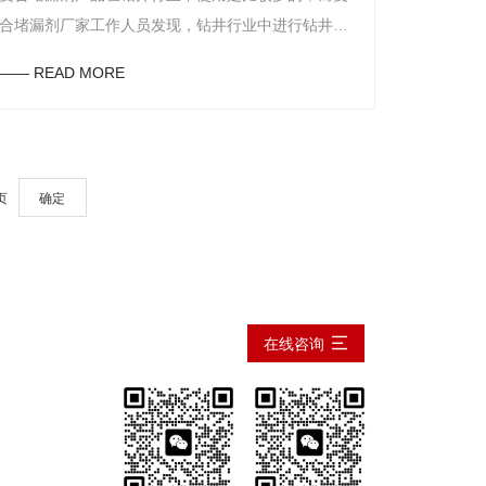
合堵漏剂厂家工作人员发现，钻井行业中进行钻井工
作时，常常会因为钻具的问题而造成意外事故的发
—— READ MORE
生，那么如何预防钻井工作事故的发生呢？听东方油
田助剂的工作人员来为大家介绍。首先，在使用复合
堵漏剂产品进行钻井工作之前，各工作人员要提前了
解设计，并要根据设计要求选择钻具的类型，同时，
页
确定
钻具在平常闲置时要定期对其进行检查工作，并且在
使用前也要对其进行检查，若有异常问题时便不能入
井。其次，复合堵漏剂厂家的工作人员认为，使用钻
具进行钻井工作时，要使用双钳将钻具紧扣好，并且
要注意避免大钳咬本体上卸扣，同时也要尽量避免使
在线咨询
用倒挡进行上扣工作。另外，复合堵漏剂厂家的工作
人员认为想要预防钻井事故的发生，钻具在平常闲置
时，便要做好其保养工作，并且在使用钻具丝扣油时
要使用合格的产品，同时在钻具上扣之前将丝扣油涂
抹完毕。以上便是复合堵漏剂厂家分享的预防钻井事