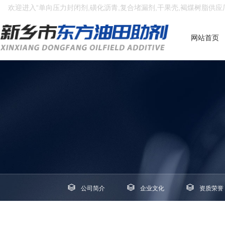
欢迎进入“单向压力封闭剂,磺化沥青,复合堵漏剂,干果壳,褐煤树脂供应
网站首页
公司简介
企业文化
资质荣誉