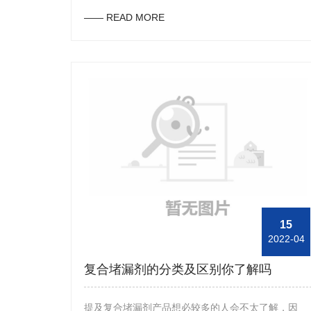
有油磺酸基物质，因此该产品的水化作用是比较好
—— READ MORE
的，下面，磺化沥青批发厂家东方油田助剂工作人员
便来为大家介绍下该产品的用途。首先，磺化沥青产
品在使用过程中不会产生漂浮或聚结的现象，当然这
也是因为该产品具有较好的水分散性能造成的，同
时，该产品在使用过程中比较适合配制高密度的钻井
液，在后期的使用中不会出现增粘现象。其次，磺化
沥青产品在使用过程中具有较好的封堵作用，尤其是
在与其他堵漏剂一起配合着使用后便可有效提升其堵
漏效果，同时，该产品具有较好的页岩抑制性，在使
用过程中会吸附在泥页岩表面上，从而形成一种渗透
能力小并且薄而韧的油膜。另外，磺化沥青产品的热
15
2022-04
稳定性能比较好，因此在配制高温深井钻井液时经常
会使用到该产品，同时，该产品的耐盐耐钙性也是比
复合堵漏剂的分类及区别你了解吗
较好的，所以，该产品也常用于盐水、海水、淡水以
及饱和盐水等各种钻井液中。
提及复合堵漏剂产品想必较多的人会不太了解，因