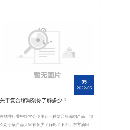
员便来带大家了解下该产品的用途。首先，复合堵漏
剂产品在使用过程中与其他的堵漏剂相比来说，不会
受到匹配的***，可以与多种泥浆体系进行使用，不仅
可以封堵漏失层，而且也可以有效的保护了低压产
层。其次，复合堵漏剂产品在使用过程中可以对微裂
缝隙以及空隙进行封堵，可以轻松并快速的解决漏缝
问题，同时不仅速度快，其效果也是比较好的，此
外，使用该产品进行堵漏工作不会影响到泥浆的流变
性能，但是也可有效降低泥浆的滤矢量。另外，复合
堵漏剂产品在使用时可以快速的形成一种非渗透性屏
05
2022-05
蔽带，从而可以有效的组织工作中产生的固液体侵入
储层，同时，便可使储层免受损坏，此外，屏蔽带也
关于复合堵漏剂你了解多少？
可以通过射孔反排得以解除。
在钻井行业中经常会使用到一种复合堵漏剂产品，那
么对于该产品大家有多少了解呢？下面，东方油田助