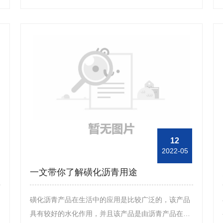
带大家详细了解该产品。首先，在钻井行业中使用该
产品时，将该产品加入到钻井液中，在单向压力差的
作用下，会使该产品起到较好的封堵效果，可以应对
各种地层出现的渗漏现象，并且在使用过程中也是比
较方便的，不会影响到泥浆本身的性能。其次，单向
压力封闭剂产品在生产过程中的要求是比较严格的，
并且生产出的产品都会有相对应的产品合格证明，并
且会采取取样法对其进行质量检测，因此，大家在后
期购买该产品时要注意查看产品的合格证明。另外，
单向压力封闭剂产品在平常储存时，要放置在干燥通
12
2022-05
风的地方，同时要避免产品受到雨淋，并且也要预防
该产品受潮，否则便会影响到产品的性能，此外，在
一文带你了解磺化沥青用途
搬运该产品时要小心，避免造成包装破损。
磺化沥青产品在生活中的应用是比较广泛的，该产品
具有较好的水化作用，并且该产品是由沥青产品在磺