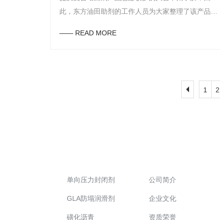
此，东方油田助剂的工作人员为大家整理了该产品的
分类以及区别，不了解该产品的朋友可以来看一下。
—— READ MORE
首先，市面上常见的复合堵漏剂产品一般分有两大
类，分别是高强型复合堵漏剂产品以及普通型堵漏剂
产品，这两类产品其主要作用都是用来进行堵漏工作
的，因此，我们在选购产品时可以根据实际的堵漏工
1
2
作需求来进行选择。另外，高强型复合堵漏剂产品与
普通型堵漏剂产品的主要作用是一样的，它们两者之
间区别使其性能的不同，一般来说普通型的产品常用
在出现较小的裂缝时使用，而高强型一般用于裂缝比
较大的工作情况中。此外，复合堵漏剂产品常常用于
油田助剂
关于我们
钻井行业中，如果在进行钻井工作时出现了裂缝，便
可直接使用该产品来进行堵漏工作，从而可以有效解
单向压力封闭剂
公司简介
决渗漏问题，与此用时，该产品在使用时要按照要求
GLA防塌润滑剂
企业文化
来进行调配。以上便是复合堵漏剂产品的分类以及区
磺化沥青
资质荣誉
别坐在，如想继续了解该产品的朋友，欢迎进入东方