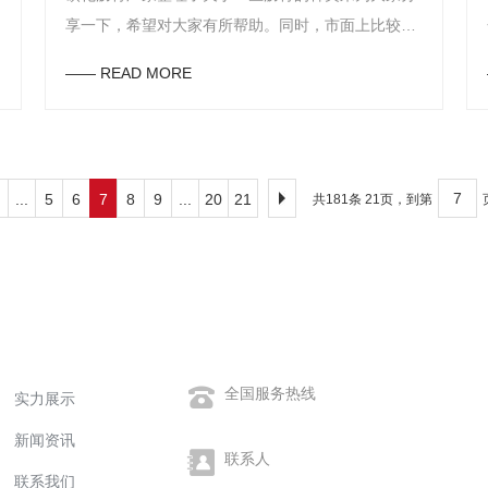
享一下，希望对大家有所帮助。同时，市面上比较常
见的沥青种类一般有三种，分别是天然沥青、石油沥
—— READ MORE
青以及煤焦沥青，下面为大家详细介绍一下。首先，
先来了解下天然沥青产品，该产品是一种石油的转化
产物，由于地面上渗透出石油原油，然后会出现被蒸
发的现象，经过被蒸发之后再经过太阳的照射从而使
...
5
6
7
8
9
...
20
21
共181条 21页，到第
其被空气中的氧气发生氧化，再经过聚合之后便成为
了天然沥青产品。其次，再来了解下石油沥青产品，
这种沥青产品是原油加工过程中的一种产品，并且该
产品在常温状态下一般呈液体、固体或者半固体，同
时，该产品的生产方法也是比较多的，并且在较多行
快速导航
联系我们
业中都会使用到该产品。另外，还有便是煤焦沥青产
品，这种类型的磺化沥青产品会散发出一种臭味，并
全国服务热线
实力展示
0373-2677089
且经过燃烧后是一种有毒物质，不过，该产品的使用
新闻资讯
范围还是比较广的，比如在制造涂料行业中可作为燃
联系人
联系我们
料，同时也可用于包装行业中。