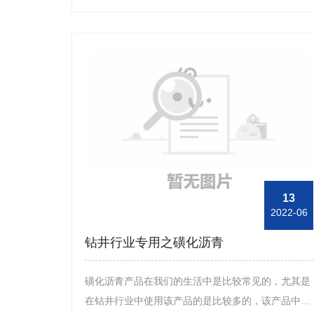
在钻井行业中的作用。首先，在钻井行业中使用磺化
沥青产品可以有效预防坍塌，即产品在使用期间会吸
附在页岩界面上，这时便可有效阻止页岩颗粒出现水
化分散的现象，从而避免了坍塌现象的出现。其次，
磺化沥青产品在钻井行业中使用时，由于该产品具有
较强的水化作用，在后期如果有不溶于水的部分该产
品便可有效起到封堵裂缝的作用，同时，该产品可覆
盖在页岩界面从而改善泥饼的质量。另外，磺化沥青
产品在钻井行业中使用，还可以有效起到降低高温高
压滤失量问题，并且还具有较好的润滑作用，同时使
13
2022-06
用该产品可以形成一种坚韧的泥饼来进行井壁的强化
工作，并以此来控制住高温失水的情况。
钻井行业专用之磺化沥青
磺化沥青产品在我们的生活中是比较常见的，尤其是
在钻井行业中使用该产品的是比较多的，该产品中含