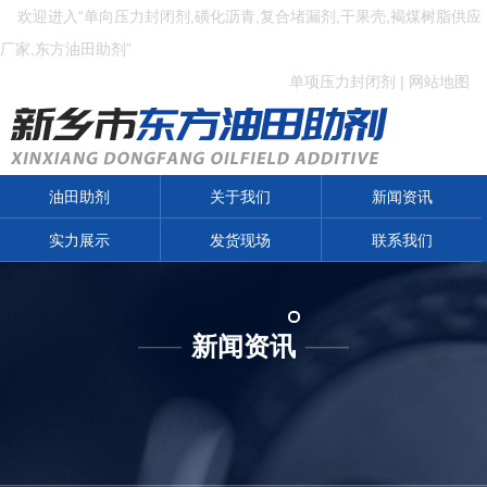
欢迎进入“单向压力封闭剂,磺化沥青,复合堵漏剂,干果壳,褐煤树脂供应
厂家,东方油田助剂”
单项压力封闭剂
|
网站地图
油田助剂
关于我们
新闻资讯
实力展示
发货现场
联系我们
新闻资讯
——
——