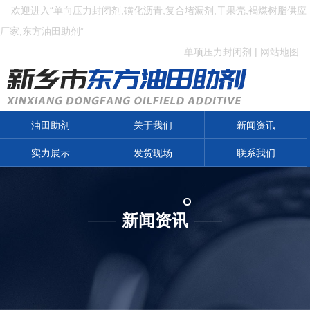
欢迎进入“单向压力封闭剂,磺化沥青,复合堵漏剂,干果壳,褐煤树脂供应
厂家,东方油田助剂”
单项压力封闭剂
|
网站地图
油田助剂
关于我们
新闻资讯
实力展示
发货现场
联系我们
新闻资讯
——
——