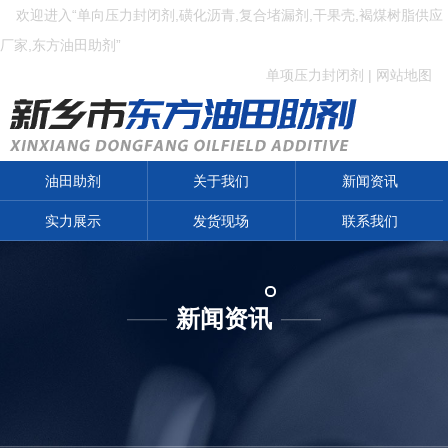
欢迎进入“单向压力封闭剂,磺化沥青,复合堵漏剂,干果壳,褐煤树脂供应
厂家,东方油田助剂”
单项压力封闭剂
|
网站地图
油田助剂
关于我们
新闻资讯
实力展示
发货现场
联系我们
新闻资讯
——
——