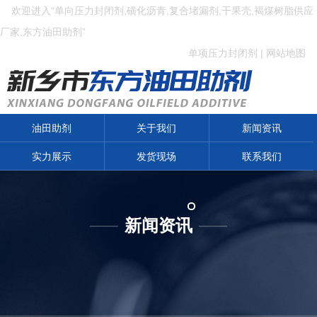
欢迎进入“单向压力封闭剂,磺化沥青,复合堵漏剂,干果壳,褐煤树脂供应
厂家,东方油田助剂”
单项压力封闭剂
|
网站地图
油田助剂
关于我们
新闻资讯
实力展示
发货现场
联系我们
新闻资讯
——
——