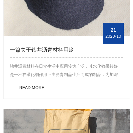
分，并且所述浆料中的所述固体成分聚集并变浓以形成所述滤
饼，所述滤饼随后被压紧以阻塞所述泄漏路径，并且所述大泄
漏封堵材料包括可渗透材料、纤维材料、硅藻土、多孔惰性材
料、助滤剂和聚结剂。此外，在堵漏剂的应用过程中，还采用
21
2023-10
了一种软质和硬质的塞子堵漏材料，该堵漏材料通过所形成的
非流动的粘性物质来密封泄漏层，该软质和硬质的塞子堵漏材
一篇关于钻井沥青材料用途
料具有较高的切割力和较高的流动阻力，这使得它能够抑制人
工裂纹的发展，并且该软质的塞子不会固化，并且当人工裂纹
钻井沥青材料在日常生活中应用较为广泛，其水化效果较好，
稍微增加时，它就会发生变形，从而实现堵塞功能。
是一种在磺化剂作用下由沥青制品生产而成的制品，为加深对
产品的了解，东方油田助剂工作人员将其用途整理如下。首
—— READ MORE
先，当使用钻井沥青材料时，通过将其吸附到页岩的界面上，
可以有效地防止由于水化而导致的页岩颗粒的塌陷，并且通过
将其涂覆到页岩的界面上，可以改进泥饼的品质问题，并且所
述产物还可以用于填充或密封裂纹。其次，由于钻井沥青材料
具有多种功能，例如润滑、坍塌防止、抑制和堵漏以及减少阻
力，所以在钻探工业中广泛使用该产品，并且通过使用该产