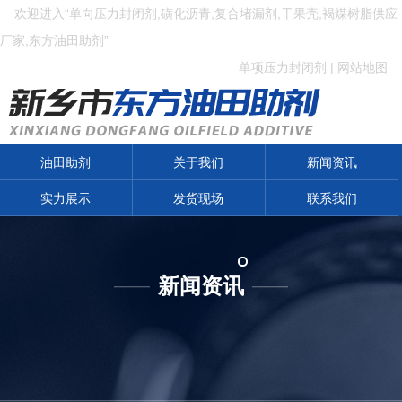
欢迎进入“单向压力封闭剂,磺化沥青,复合堵漏剂,干果壳,褐煤树脂供应
厂家,东方油田助剂”
单项压力封闭剂
|
网站地图
油田助剂
关于我们
新闻资讯
实力展示
发货现场
联系我们
新闻资讯
——
——