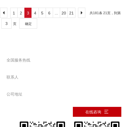
毒的和无害的，当应用于微小的泄漏狭缝或孔时，其具有良好
的密封性能和高的速度，将其与浆料混合再循环，可以减少浆
1
2
3
4
5
6
...
20
21
共181条 21页，到第
料的滤失量，同时提高浆料漂洗液的质量，而不会损害浆料的
页
确定
特性。 其次，堵漏剂通常在施用后约30分钟起作用，并且在
钻探过程中不需停止机械，且可以一边钻一边堵漏。 另外，在
钻井液中直接混合一定比例的堵漏剂，在钻井液中进行搅拌，
联系我们
使其充分溶解，在钻井液进入井筒后进行堵漏，也可以将所述
复合防渗剂与粘土以对应的比例混合以形成防渗浆料，所述防
全国服务热线
0373-2677089
渗剂随后被引入钻孔以进行防渗。 此外，将堵漏剂用水溶解
开，然后将堵漏剂送入所述孔中，用于静态、循环、或压力下
联系人
的堵漏，或者，也可以将堵漏剂、水泥等其他材料添加到粘土
韩先生：13937363478
中，并将其混合而形成泥丸，通过挤出而进行堵漏。
公司地址
河南省新乡市西冀场
在线咨询