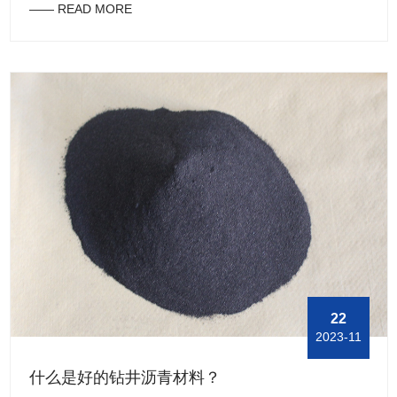
—— READ MORE
采用替代铬酸钝化的工艺，其防变色能力可以超过近20倍。因
此广泛适用于五金、通信器材、仪表、汽摩配件、家用电器等
产品上的装饰性镀层和防腐性镀层及钢铁、锌合金、铜的防变
色领域。钻井液用单向压力封闭剂为水性体系，有很高的防腐
性能和附着力，不含甲醛、苯、重金属等有害物质，有利于环
境保护和操作者的身心健康，干燥后变为透明光亮膜层，可以
用做防腐涂层，也可作为防锈底漆使用。封闭膜层具有优异的
光亮性、平整性、防变色性、抗腐蚀性和高附着性等特点。以
上就是为大家讲解有关单向压力封闭剂的介绍，想要了解更多
有关内容，可以登录新乡东方油田助剂公司的官网。
22
2023-11
什么是好的钻井沥青材料？