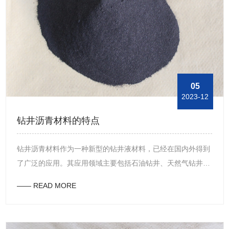
用寿命。防水性好：沥青材料的主要成分是沥青，这种材料天
然防水、不渗透，可以有效防止水分渗入建筑物内部。隔音效
果良好：沥青材料具有较好的隔音效果，可以有效地减轻来自
室内和室外环境的噪音对人们的影响。施工简便：沥青材料可
以在室温下使用，不需要特殊加热设备，施工简便、操作方
便。此外，沥青材料的硬化速度比较快，可以在很短时间内形
05
2023-12
成稳定的建筑结构，大大缩短施工周期。综上所述，钻井沥青
材料具有多种优点，如抗高温性能强、抗压缩性能好、具有剪
钻井沥青材料的特点
切稳定性、可靠的封堵效果、耐久性强、防水性好、隔音效果
良好、施工简便等，可以满足不同建筑物的需求。
钻井沥青材料作为一种新型的钻井液材料，已经在国内外得到
了广泛的应用。其应用领域主要包括石油钻井、天然气钻井、
地热钻井等。耐高温性：钻井沥青材料具有较好的耐高温性
—— READ MORE
能，可以在高温环境下保持其性能和稳定性。在深井钻探中，
高温是影响钻进效率和寿命的关键因素之一。钻井沥青材料的
应用可以有效提高钻井液的耐高温性能，保证钻进的顺利进