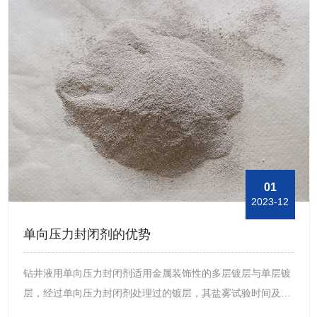
行。粘结性：钻井沥青材料具有很强的粘结性，能够牢固地粘
附在钻具和井壁上，形成一层保护膜，使钻具得到良好的润滑
和保护。抗腐蚀性：钻井沥青材料具有较好的抗腐蚀性，能够
有效防止钻具和井壁的腐蚀，保证钻进的顺利进行。总之，钻
井沥青材料具有粘结性、抗腐蚀性、悬浮性、耐高温性和环保
性等特点，在提高钻进效率、增加钻进寿命、维持钻井液稳定
性、防止井壁坍塌等方面具有重要作用，是一种重要的钻井液
材料。
01
2023-12
单向压力封闭剂的优势
钻井液用单向压力封闭剂适用金属装饰性的多层镀层与单层镀
层，经过单向压力封闭剂处理过的镀层，其盐雾试验时间及其
它抗蚀能力测试要提高两倍以上，起到增强防腐的作用。对于