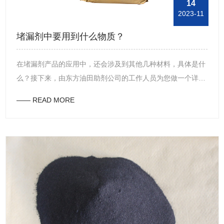
14
2023-11
堵漏剂中要用到什么物质？
在堵漏剂产品的应用中，还会涉及到其他几种材料，具体是什
么？接下来，由东方油田助剂公司的工作人员为您做一个详尽
的说明。首先，堵漏剂产品的使用过程中，需要桥接材料，所
—— READ MORE
述桥接材料是具有不同形状和尺寸的惰性物质，所述惰性物质
以不同的组合物与浆液混合，并被直接注射到所述泄漏层中，
所述不同的桥接材料、所述不同的桥接材料的等级和所述不同
的桥接材料的浓度在使用过程中应当基于所述泄漏层的特性而
被选择。颗粒、鳞片、纤维三种堵漏材料按一定比例配合使
用，可大大提高堵漏性能。其次，在使用堵漏剂的过程中，还
需要大泄漏封堵材料，所述大泄漏封堵材料在由所述大泄漏封
堵剂组成的浆料到达所述泄漏区段之后，由于所述浆料的液柱
和所述地层的压差，所述浆料在所述泄漏区段中快速地损失水