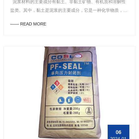
泥浆材料的主要成分有黏土、非黏土矿物、有机质和溶解性
盐类。其中，黏土是泥浆的主要成分，它是一种化学物质，主
要成分是细粒的硅酸盐矿物质。在泥浆中，黏土可以增加泥浆
—— READ MORE
的黏性和粘附性，从而更好地维持井壁稳定。 东方油田助剂
家生产的泥浆材料，主要分为这几大类： 1.硅质耐火泥浆：
由硅质材料（硅砖粉、硅石粉）、轻质黏土、化学结合剂和外
加剂组成。 2.含碳耐火泥浆：分为高铝质和镁质两大类，使
用的耐火原料主要有：铝矾土熟料、刚玉、莫来石、硅线石、
蓝晶石、工业氧化硅、镁铝尖晶石、烧结镁砂、电熔镁砂和硅
石等。 3.轻质隔热耐火泥浆：由重质和轻质耐火原料，结合
剂与外加剂组成，是砌筑隔热耐火制品（轻质保温砖系列）的
专用泥浆。 4.水平定向钻进泥浆常用的化学处理剂(泥浆添加
剂)包括纯碱、防塌剂、降失水剂、絮凝剂、润滑剂和增粘剂
等。
06
2024-01