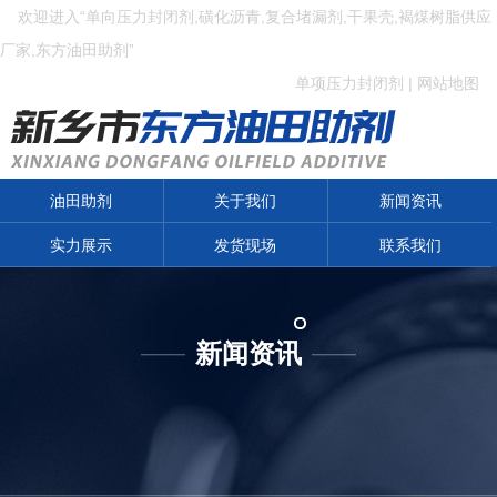
欢迎进入“单向压力封闭剂,磺化沥青,复合堵漏剂,干果壳,褐煤树脂供应
厂家,东方油田助剂”
单项压力封闭剂
|
网站地图
油田助剂
关于我们
新闻资讯
实力展示
发货现场
联系我们
新闻资讯
——
——