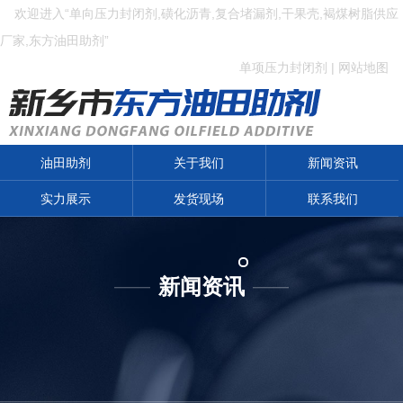
欢迎进入“单向压力封闭剂,磺化沥青,复合堵漏剂,干果壳,褐煤树脂供应
厂家,东方油田助剂”
单项压力封闭剂
|
网站地图
油田助剂
关于我们
新闻资讯
实力展示
发货现场
联系我们
新闻资讯
——
——