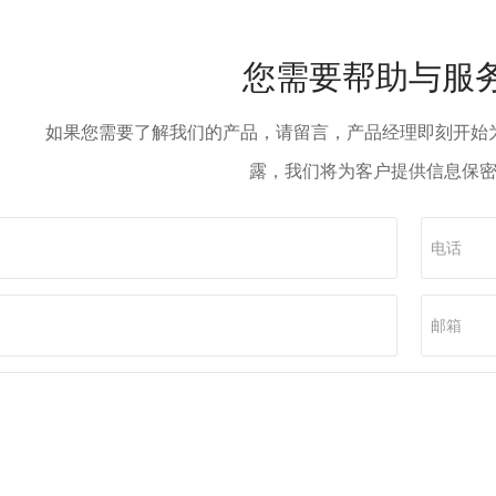
3
04
STRENGTH
STRENGTH
您需要帮助与服
产设备
生产设备
如果您需要了解我们的产品，请留言，产品经理即刻开始
要产品有单向压力封闭剂、GLA防塌
主要产品有单向压力封闭剂、GL
露，我们将为客户提供信息保
滑剂、磺化沥青、随转堵漏剂，无荧
润滑剂、磺化沥青、随转堵漏剂
防塌剂、果壳等100多种钻井泥浆材料
光防塌剂、果壳等100多种钻井泥