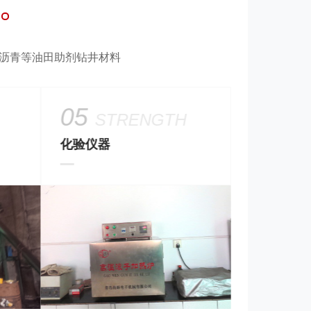
化沥青等油田助剂钻井材料
05
06
STRENGTH
ST
化验仪器
化验仪器