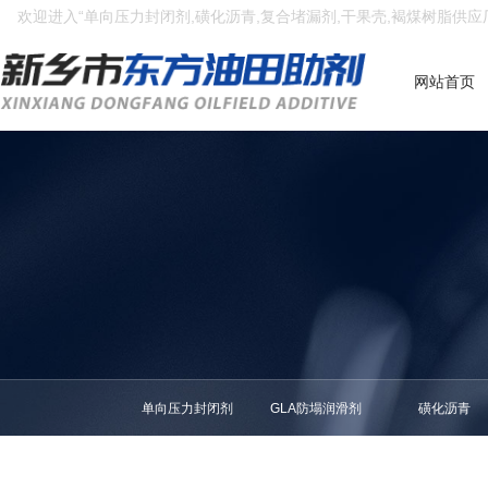
欢迎进入“单向压力封闭剂,磺化沥青,复合堵漏剂,干果壳,褐煤树脂供应
网站首页
单向压力封闭剂
GLA防塌润滑剂
磺化沥青