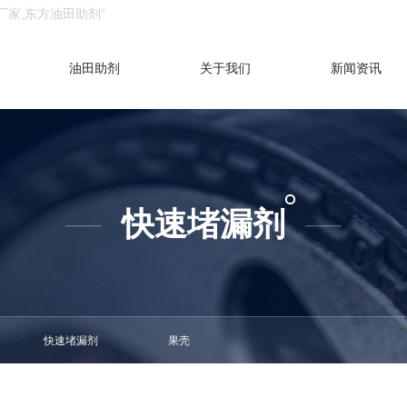
厂家,东方油田助剂”
油田助剂
关于我们
新闻资讯
快速堵漏剂
——
——
快速堵漏剂
果壳