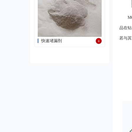
MC 
品在钻
若与其
快速堵漏剂
+