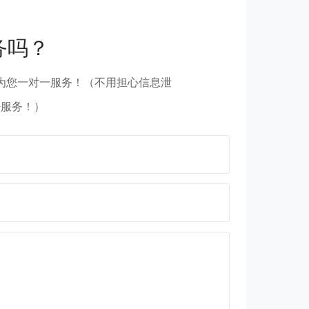
05
06
STRENGTH
STRE
务吗？
化验仪器
化验仪器
为您一对一服务！（不用担心信息泄
A防塌
主要产品有单向压力封闭剂、GLA防塌
主要产品有单向
密服务！）
，无荧
润滑剂、磺化沥青、随转堵漏剂，无荧
润滑剂、磺化沥
浆材料
光防塌剂、果壳等100多种钻井泥浆材料
光防塌剂、果壳