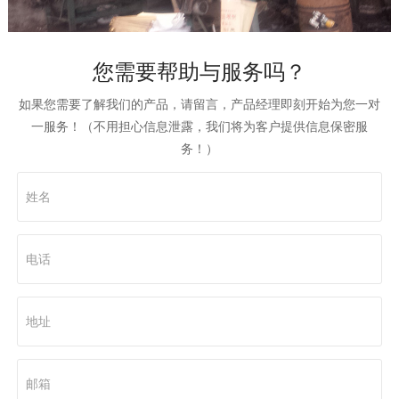
您需要帮助与服务吗？
04
STRENGTH
如果您需要了解我们的产品，请留言，产品经理即刻开始为您一对
生产设备
一服务！（不用担心信息泄露，我们将为客户提供信息保密服
务！）
主要产品有单向压力封闭剂、GLA防塌润滑剂、磺化沥青、随转堵漏
剂，无荧光防塌剂、果壳等100多种钻井泥浆材料