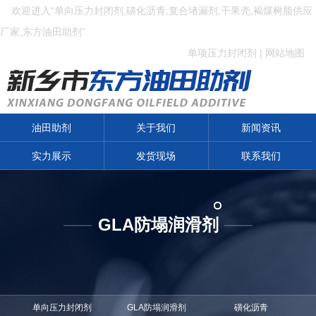
欢迎进入“单向压力封闭剂,磺化沥青,复合堵漏剂,干果壳,褐煤树脂供应
厂家,东方油田助剂”
单项压力封闭剂
|
网站地图
油田助剂
关于我们
新闻资讯
实力展示
发货现场
联系我们
GLA防塌润滑剂
——
——
单向压力封闭剂
GLA防塌润滑剂
磺化沥青